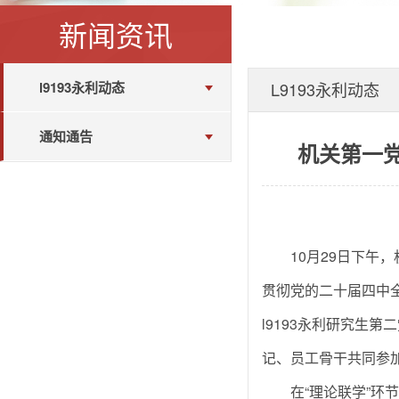
新闻资讯
l9193永利动态
L9193永利动态
通知通告
机关第一党
10月29日下午
贯彻党的二十届四中
l9193永利研究生
记、员工骨干共同参加
在“理论联学”环