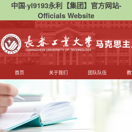
中国·yl9193永利【集团】官方网站-
Officials Website
首页
关于我们
团队队伍
教