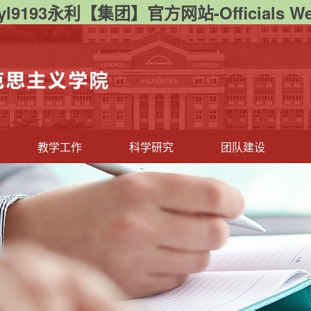
yl9193永利【集团】官方网站-Officials Web
教学工作
科学研究
团队建设