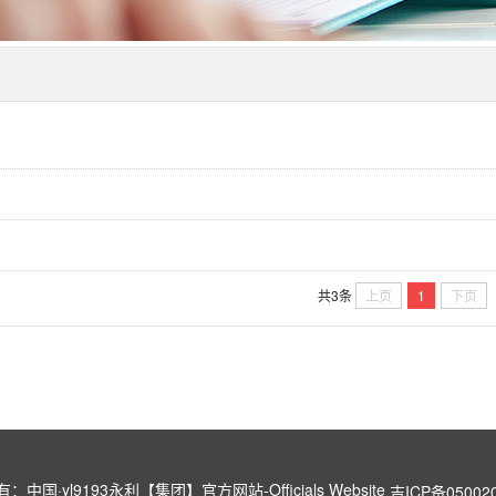
上页
1
下页
共3条
：中国·yl9193永利【集团】官方网站-Officials Website
吉ICP备05002