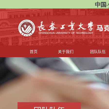
中国·
首页
关于我们
团队队伍